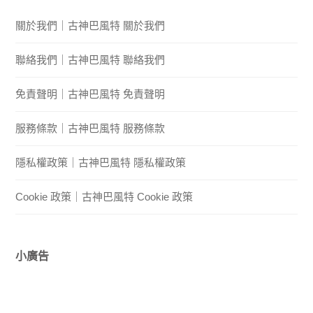
關於我們｜古神巴風特
關於我們
聯絡我們｜古神巴風特
聯絡我們
免責聲明｜古神巴風特
免責聲明
服務條款｜古神巴風特
服務條款
隱私權政策｜古神巴風特
隱私權政策
Cookie 政策｜古神巴風特
Cookie 政策
小廣告