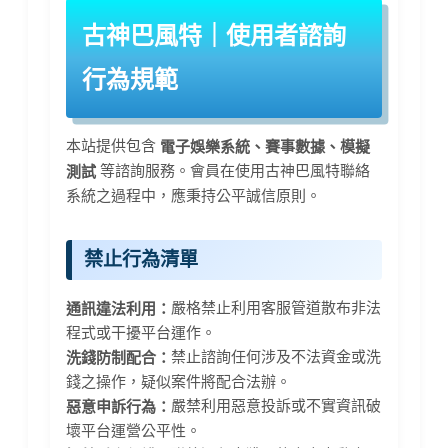
古神巴風特｜使用者諮詢
行為規範
本站提供包含
電子娛樂系統、賽事數據、模擬
等諮詢服務。會員在使用古神巴風特聯絡
測試
系統之過程中，應秉持公平誠信原則。
禁止行為清單
嚴格禁止利用客服管道散布非法
通訊違法利用：
程式或干擾平台運作。
禁止諮詢任何涉及不法資金或洗
洗錢防制配合：
錢之操作，疑似案件將配合法辦。
嚴禁利用惡意投訴或不實資訊破
惡意申訴行為：
壞平台運營公平性。