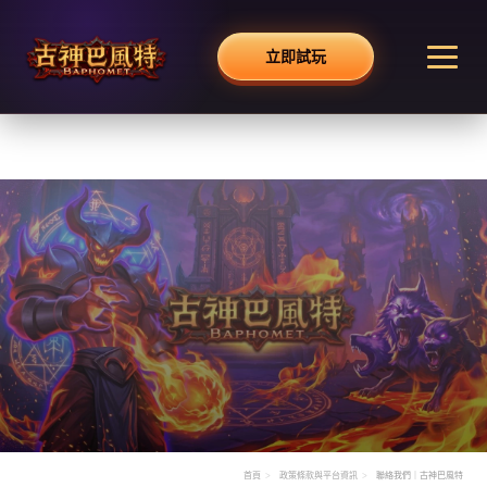
首頁
立即試玩
古神巴風特專區
熱門老虎機排行
機台選房技巧
新手入門指南
遊戲入口
免費遊玩
首頁
政策條款與平台資訊
聯絡我們｜古神巴風特