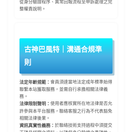
從身分驗證程序、異常回報流程至申訴處理之完
整權責說明。
古神巴風特｜溝通合規準
則
會員須達當地法定成年標準始得
法定年齡規範：
聯繫本站獲取服務，並需自行承擔相關法律義
務。
使用者應核實所在地法律是否允
法律限制聲明：
許參與本平台服務，聯絡客服之行為不代表豁免
相關法律後果。
於聯絡技術支持過程中須提交
資訊真實性義務：