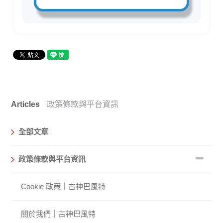
Articles
政策條款與平台資訊
全部文章
政策條款與平台資訊
Cookie 政策｜古神巴風特
關於我們｜古神巴風特