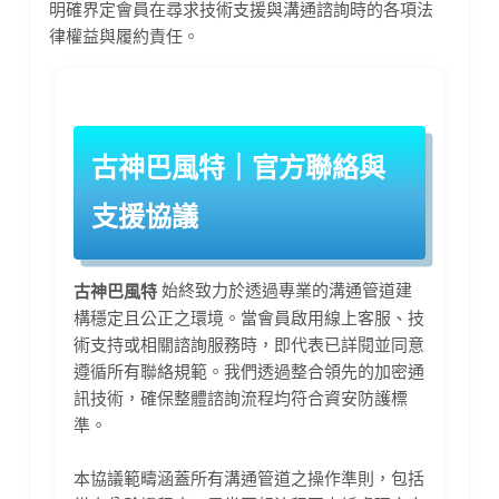
明確界定會員在尋求技術支援與溝通諮詢時的各項法
律權益與履約責任。
古神巴風特｜官方聯絡與
支援協議
始終致力於透過專業的溝通管道建
古神巴風特
構穩定且公正之環境。當會員啟用線上客服、技
術支持或相關諮詢服務時，即代表已詳閱並同意
遵循所有聯絡規範。我們透過整合領先的加密通
訊技術，確保整體諮詢流程均符合資安防護標
準。
本協議範疇涵蓋所有溝通管道之操作準則，包括