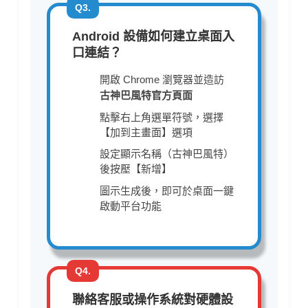
Q3.
Android 設備如何建立桌面入
口連結？
開啟 Chrome 瀏覽器並造訪
古神巴風特官方頁面
點擊右上角選單符號，選擇
【加到主畫面】選項
設定顯示名稱（古神巴風特）
後按壓【新增】
圖示生成後，即可於桌面一鍵
啟動平台功能
Q4.
聯絡客服或操作系統對硬體設