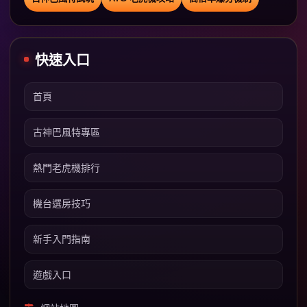
快速入口
首頁
古神巴風特專區
熱門老虎機排行
機台選房技巧
新手入門指南
遊戲入口