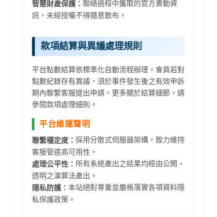
聯絡過程中獲取的官方書動資
智慧財產保護：
訊，未經授權不得隨意散布。
款項結算與異議處理規則
平台點數結算依標準化自動流程辦理。會員若對
點數紀錄存有異議，須於事件發生後之有效申訴
期內聯繫客服提出申請。更多關於結算細節，請
參閱款項處理細則。
平台維運聲明
採用分散式伺服器架構，致力維持
聯繫穩定度：
客服管道高可用性。
所有系統產出之結果均經由公開、
處理公平性：
透明之演算法產出。
本站絕對尊重並嚴格落實各項資料隱
隠私防護：
私保護政策。