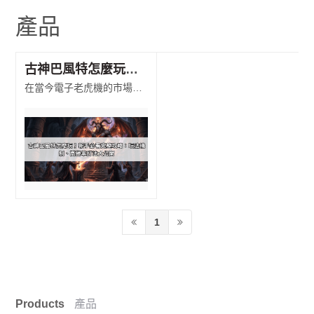
產品
古神巴風特怎麼玩？新手必看完整攻略：玩法機制、高勝率打法大公開
在當今電子老虎機的市場中，鮮少有一款遊戲能像古神巴風特這樣，從美術視覺到獎勵機制都充滿了壓迫感與吸引力。作為一名長期在第一線觀察玩家行為與機台數據的從業人員，我見證過無數玩家在古神巴風特面前鎩羽而歸，也看過幸運兒在古神巴風特覺醒降臨的瞬間一夕翻盤。這款遊戲之所以能成為經典，不在於它的精美外殼，而是在於它深不見底的爆發潛力。
1
Products
產品