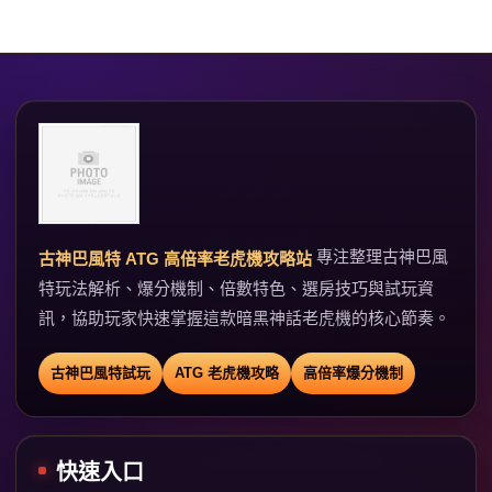
專注整理古神巴風
古神巴風特 ATG 高倍率老虎機攻略站
特玩法解析、爆分機制、倍數特色、選房技巧與試玩資
訊，協助玩家快速掌握這款暗黑神話老虎機的核心節奏。
古神巴風特試玩
ATG 老虎機攻略
高倍率爆分機制
快速入口