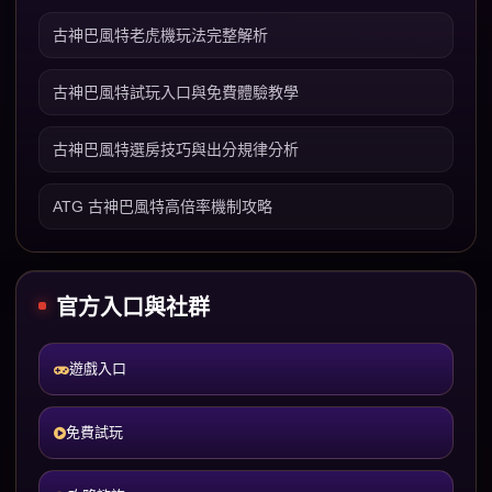
古神巴風特老虎機玩法完整解析
古神巴風特試玩入口與免費體驗教學
古神巴風特選房技巧與出分規律分析
ATG 古神巴風特高倍率機制攻略
官方入口與社群
遊戲入口
免費試玩