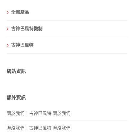
全部產品
古神巴風特機制
古神巴風特
網站資訊
額外資訊
關於我們｜古神巴風特
關於我們
聯絡我們｜古神巴風特
聯絡我們