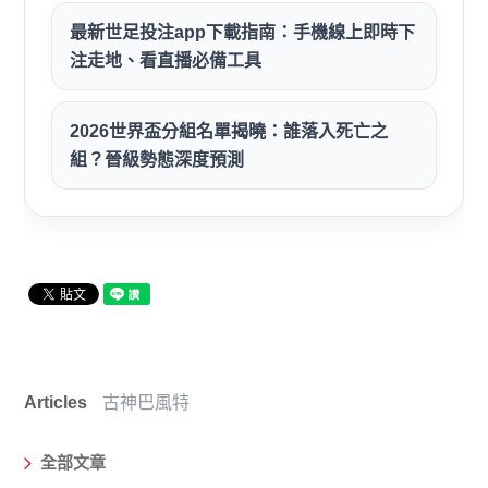
最新世足投注app下載指南：手機線上即時下
注走地、看直播必備工具
2026世界盃分組名單揭曉：誰落入死亡之
組？晉級勢態深度預測
Articles
古神巴風特
全部文章