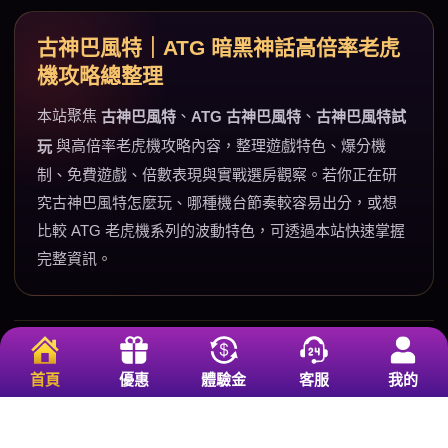
古神巴風特｜ATG 暗黑神話高倍率老虎
機攻略總整理
本站聚焦
、
、
古神巴風特
ATG 古神巴風特
古神巴風特試
與高倍率老虎機攻略內容，整理遊戲特色、爆分機
玩
制、免費遊戲、倍數表現與實戰選房觀察。若你正在研
究古神巴風特怎麼玩、哪種機台節奏較容易出分，或想
比較 ATG 老虎機系列的波動特色，可透過本站快速掌握
完整資訊。
2025© Copyright All Rights Reserved
首頁
優惠
體驗金
客服
我的