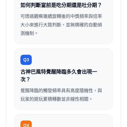
如何判斷當前是吃分期還是吐分期？
可透過觀察連續旋轉後的中獎頻率與倍率
大小來進行大致判斷，並無精確的自動偵
測機制。
Q3
古神巴風特覺醒降臨多久會出現一
次？
覺醒降臨的觸發頻率具有高度隨機性，與
玩家的遊玩累積轉數並非線性相關。
Q4