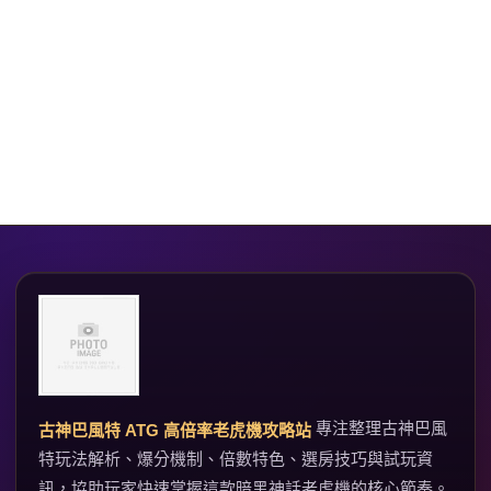
專注整理古神巴風
古神巴風特 ATG 高倍率老虎機攻略站
特玩法解析、爆分機制、倍數特色、選房技巧與試玩資
訊，協助玩家快速掌握這款暗黑神話老虎機的核心節奏。