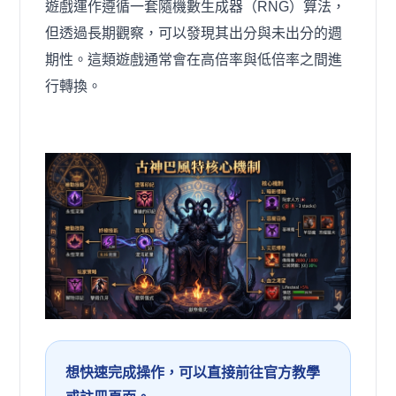
遊戲運作遵循一套隨機數生成器（RNG）算法，
但透過長期觀察，可以發現其出分與未出分的週
期性。這類遊戲通常會在高倍率與低倍率之間進
行轉換。
想快速完成操作，可以直接前往官方教學