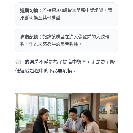
若持續200轉皆無明顯中獎訊號，請
週期切換：
果斷切換至其他房型。
記錄該房型在進入覺醒前的大致轉
進階紀錄：
數，作為未來選房的參考數據。
合理的選房不僅是為了提高中獎率，更是為了降
低遊戲過程中的不必要虧損。