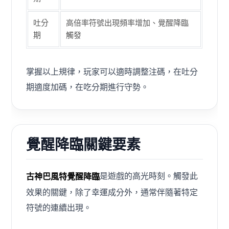
吐分
高倍率符號出現頻率增加、覺醒降臨
期
觸發
掌握以上規律，玩家可以適時調整注碼，在吐分
期適度加碼，在吃分期進行守勢。
覺醒降臨關鍵要素
是遊戲的高光時刻。觸發此
古神巴風特覺醒降臨
效果的關鍵，除了幸運成分外，通常伴隨著特定
符號的連續出現。