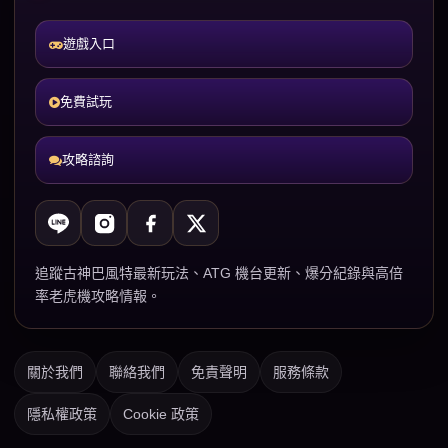
遊戲入口
免費試玩
攻略諮詢
追蹤古神巴風特最新玩法、ATG 機台更新、爆分紀錄與高倍
率老虎機攻略情報。
關於我們
聯絡我們
免責聲明
服務條款
隱私權政策
Cookie 政策