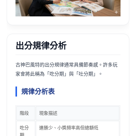
出分規律分析
古神巴風特的出分規律通常具備節奏感。許多玩
家會將此稱為「吃分期」與「吐分期」。
規律分析表
階段
現象描述
吃分
連勝少、小獎頻率高但總額低
期