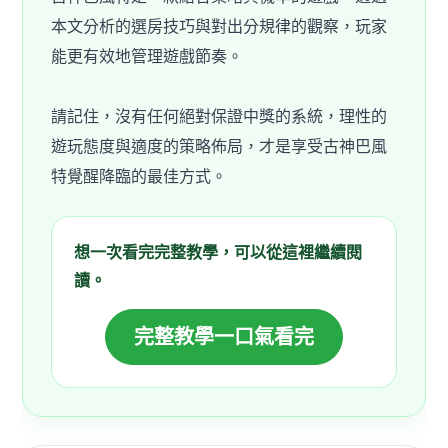
本文分析的選房技巧與對出分規律的觀察，玩家
能更有效地管理遊戲節奏。
請記住，沒有任何絕對保證中獎的系統，理性的
遊玩態度與適度的策略佈局，才是享受古神巴風
特覺醒降臨的最佳方式。
想一次看完完整教學，可以從這裡繼續閱
讀。
完整教學一口氣看完